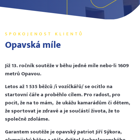
SPOKOJENOST KLIENTŮ
Opavská míle
Již 13. ročník soutěže v běhu jedné míle nebo-li 1609
metrů Opavou.
Letos až 1 535 běžců /i vozíčkářů/ se ocitlo na
startovní čáře a proběhlo cílem. Pro radost, pro
pocit, že na to mám, že ukážu kamarádům či dětem,
že sportovat je zdravé a je součástí života, že to
společně zdoláme.
Garantem soutěže je opavský patriot Jiří Sýkora,